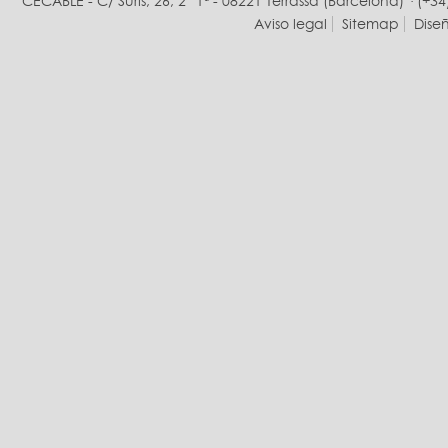
CECABLE - C/ Suris, 26, 2° 1ª - 08221 Terrassa (Barcelona) · (+34
Aviso legal
Sitemap
Dise