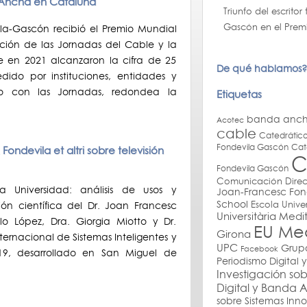
 Ancha en Cataluña
Triunfo del escrito
Gascón en el Premio
la-Gascón recibió el Premio Mundial
ción de las Jornadas del Cable y la
en 2021 alcanzaron la cifra de 25
De qué hablamos?
dido por instituciones, entidades y
 con las Jornadas, redondea la
Etiquetas
banda anc
Acotec
cable
Catedrático
Fondevila Gascón
Cat
ondevila et altri sobre televisión
C
Fondevila Gascón
Comunicación
Dire
la Universidad: análisis de usos y
Joan-Francesc Fon
School
Escola Univer
ón científica del Dr. Joan Francesc
Universitària Medit
o López, Dra. Giorgia Miotto y Dr.
EU Med
Girona
ternacional de Sistemas Inteligentes y
UPC
Grupo
Facebook
19, desarrollado en San Miguel de
Periodismo Digital
Investigación so
Digital y Banda
sobre Sistemas Inn