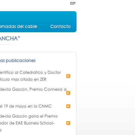
ESP
ornadas del cable
Contacto
 ANCHA”
mas publicaciones
ntífico al Catedrático y Doctor
tículo más citado en ZER
devila Gascón, Premio Connexió a
 el 19 de mayo en la CNMC
devila Gascón gana el Premio
ador de EAE Business School-
a