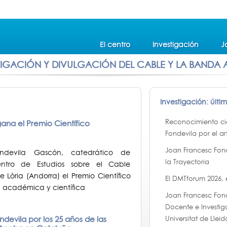
El centro
Investigación
J
TIGACIÓN Y DIVULGACIÓN DEL CABLE Y LA BANDA
Investigación: últi
Reconocimiento cie
gana el Premio Científico
Fondevila por el ar
Joan Francesc Fon
ndevila Gascón, catedrático de
la Trayectoria
entro de Estudios sobre el Cable
 Lòria (Andorra) el Premio Científico
El DMTforum 2026,
d académica y científica
Joan Francesc Fon
Docente e Investig
devila por los 25 años de las
Universitat de Lleid