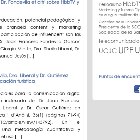
r. Fondevila et altri sobre HbbTV y
HbbT
Periodismo
Marketing y Turismo Dig
multimedia
en el agua
 educación: potencial pedagógico” y
Científica de la Univers
de branded content y marketing
Presidente de la SCC
Sociedad de la B
articipación de influencers” son las
telecomunicacio
 Dr. Joan Francesc Fondevila Gascón
UPF
U
Giorgia Miotto, Dra. Sheila Liberal, Dr.
UCJC
Manuel Jesús […]
ila, Dra. Liberal y Dr. Gutiérrez
Puntos de encuentr
ación turística
ociales para la comunicación digital
ífico indexado del Dr. Joan Francesc
 Liberal y Dr. Óscar Gutiérrez en
 i d’Anàlisi, 36(1) (páginas 71-94)
.php/TC/article/view/145792). En el
do una metodología cuantitativa y
 el uso […]