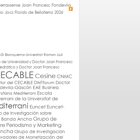
r terrassense Joan Francesc Fondevila
 Jocs Florals de Bellaterra 2026
ha
Blanquerna-Universitat Ramon Llull
 de Universidad y Doctor Joan Francesc
edrático y Doctor Joan Francesc
ECABLE
Cesine
CNMC
DMTforum
Doctor
ctor del CECABLE
devila-Gascón
EAE Business
Escola
sitària Mediterrani
errani de la Universitat de
iterrani
Euncet-
Euncet
 de Investigación sobre
Grupo de
 y Banda Ancha
bre Periodismo y Marketing
 Ancha
Grupo de Investigación
ovadores de Monetización del