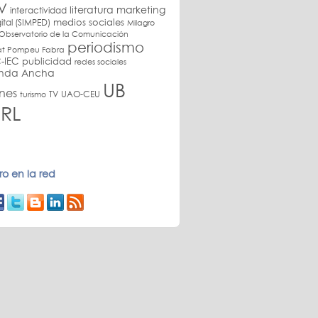
V
literatura
marketing
interactividad
medios sociales
ital (SIMPED)
Milagro
Observatorio de la Comunicación
periodismo
itat Pompeu Fabra
-IEC
publicidad
redes sociales
anda Ancha
UB
nes
TV
UAO-CEU
turismo
RL
o en la red