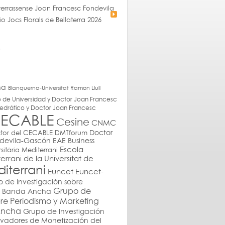
r terrassense Joan Francesc Fondevila
 Jocs Florals de Bellaterra 2026
ha
Blanquerna-Universitat Ramon Llull
 de Universidad y Doctor Joan Francesc
edrático y Doctor Joan Francesc
ECABLE
Cesine
CNMC
DMTforum
Doctor
ctor del CECABLE
devila-Gascón
EAE Business
Escola
sitària Mediterrani
errani de la Universitat de
iterrani
Euncet-
Euncet
 de Investigación sobre
Grupo de
 y Banda Ancha
bre Periodismo y Marketing
 Ancha
Grupo de Investigación
ovadores de Monetización del