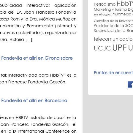
HbbT
Periodismo
blicidad interactiva: aplicación
Marketing y Turismo Dig
cia del Dr. Joan Francesc Fondevila
multimedia
en el agua
. Josep Rom y la Dra. Mónica Muñoz en
Científica de la Univers
municación y Pensamiento (Internet y
Presidente de la SCC
Sociedad de la B
, nuevas esclavitudes), organizado por
telecomunicacio
ra, Historia […]
UPF
U
UCJC
Fondevila et altri en Girona sobre
Puntos de encuentr
tal: interactividad para HbbTV” es la
 Joan Francesc Fondevila Gascón
 Fondevila et altri en Barcelona
ivas en HBBTV: estudio de caso” es la
 Joan Francesc Fondevila Gascón, el
m en la IX International Conference on