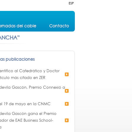
ESP
ornadas del cable
Contacto
 ANCHA”
mas publicaciones
ntífico al Catedrático y Doctor
tículo más citado en ZER
devila Gascón, Premio Connexió a
 el 19 de mayo en la CNMC
devila Gascón gana el Premio
ador de EAE Business School-
a