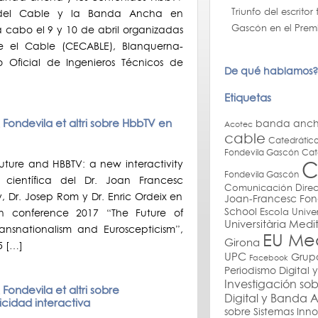
Triunfo del escrito
 del Cable y la Banda Ancha en
Gascón en el Premio
 cabo el 9 y 10 de abril organizadas
re el Cable (CECABLE), Blanquerna-
o Oficial de Ingenieros Técnicos de
De qué hablamos?
Etiquetas
 Fondevila et altri sobre HbbTV en
banda anc
Acotec
cable
Catedrático
Fondevila Gascón
Cat
C
future and HBBTV: a new interactivity
Fondevila Gascón
 científica del Dr. Joan Francesc
Comunicación
Dire
, Dr. Josep Rom y Dr. Enric Ordeix en
Joan-Francesc Fon
School
Escola Univer
ion conference 2017 “The Future of
Universitària Medit
ansnationalism and Euroscepticism”,
EU Med
Girona
5 […]
UPC
Grupo
Facebook
Periodismo Digital
Investigación so
Fondevila et altri sobre
Digital y Banda
cidad interactiva
sobre Sistemas Inn