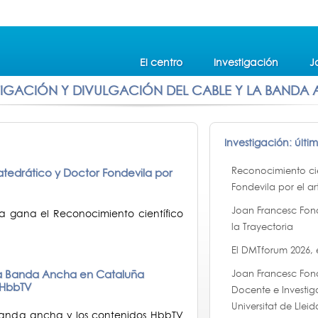
El centro
Investigación
J
TIGACIÓN Y DIVULGACIÓN DEL CABLE Y LA BANDA
Investigación: últi
Reconocimiento cie
atedrático y Doctor Fondevila por
Fondevila por el ar
Joan Francesc Fon
la gana el Reconocimiento científico
la Trayectoria
El DMTforum 2026,
 la Banda Ancha en Cataluña
Joan Francesc Fon
l HbbTV
Docente e Investig
Universitat de Lleid
 banda ancha y los contenidos HbbTV