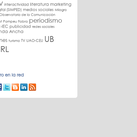
V
literatura
marketing
interactividad
medios sociales
ital (SIMPED)
Milagro
Observatorio de la Comunicación
periodismo
itat Pompeu Fabra
-IEC
publicidad
redes sociales
anda Ancha
UB
nes
TV
UAO-CEU
turismo
RL
o en la red