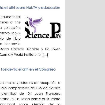
ila et altri sobre HbbTV y educación
ducational
 times of the
la colección:
-989-97866-8-
ulo de libro
sc Fondevila
 Marta Carreras Alcalde y Dr. Swen
armo y World Institute for […]
Fondevila el altri en el Congreso
audiencias y estudios de recepción a
estudio comparativo de uso de medios
 científica del Dr. Joan Francesc
tana, el Dr. Josep Rom y el Dr. Pedro
rnacional sobre Gestión de la