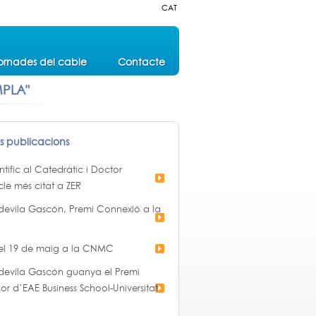
CAT
ornades del cable
Contacte
MPLA"
es publicacions
ífic al Catedràtic i Doctor
cle més citat a ZER
devila Gascón, Premi Connexió a la
 el 19 de maig a la CNMC
devila Gascón guanya el Premi
or d’EAE Business School-Universitat