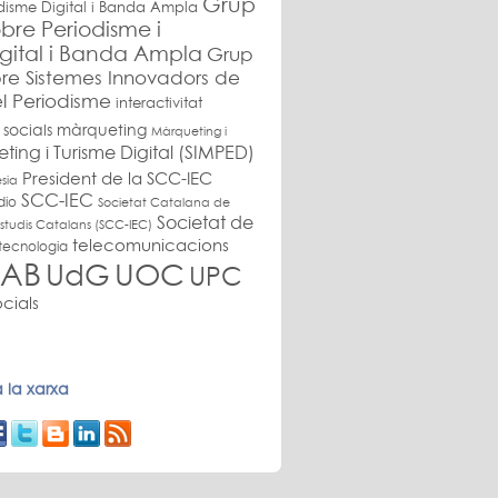
Grup
disme Digital i Banda Ampla
bre Periodisme i
gital i Banda Ampla
Grup
re Sistemes Innovadors de
l Periodisme
interactivitat
 socials
màrqueting
Màrqueting i
ing i Turisme Digital (SIMPED)
President de la SCC-IEC
sia
SCC-IEC
dio
Societat Catalana de
Societat de
studis Catalans (SCC-IEC)
telecomunicacions
tecnologia
AB
UdG
UOC
UPC
cials
 la xarxa