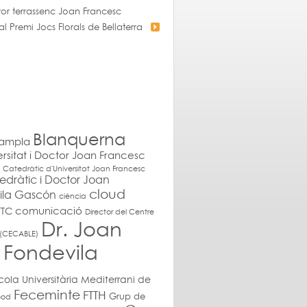
ptor terrassenc Joan Francesc
 Premi Jocs Florals de Bellaterra
Blanquerna
ampla
rsitat i Doctor Joan Francesc
Catedràtic d'Universitat Joan Francesc
edràtic i Doctor Joan
cloud
ila Gascón
ciència
comunicació
TC
Director del Centre
Dr. Joan
e (CECABLE)
 Fondevila
cola Universitària Mediterrani de
Feceminte
FTTH
Grup de
ood