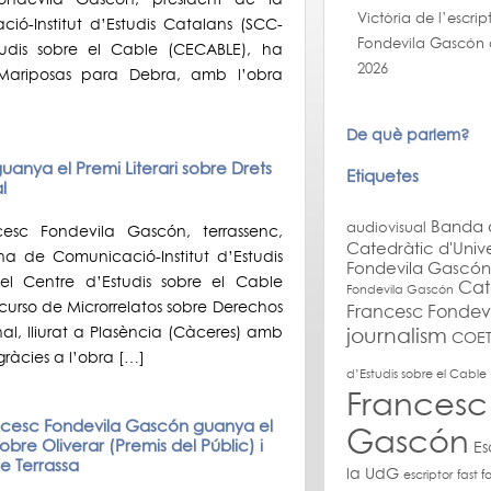
Victòria de l’escri
ó-Institut d’Estudis Catalans (SCC-
Fondevila Gascón al
studis sobre el Cable (CECABLE), ha
2026
Mariposas para Debra, amb l’obra
De què parlem?
uanya el Premi Literari sobre Drets
Etiquetes
l
Banda 
audiovisual
cesc Fondevila Gascón, terrassenc,
Catedràtic d'Unive
na de Comunicació-Institut d’Estudis
Fondevila Gascón
del Centre d’Estudis sobre el Cable
Cat
Fondevila Gascón
urso de Microrrelatos sobre Derechos
Francesc Fondev
journalism
l, lliurat a Plasència (Càceres) amb
COET
gràcies a l’obra […]
d’Estudis sobre el Cabl
Francesc
ancesc Fondevila Gascón guanya el
Gascón
bre Oliverar (Premis del Públic) i
Es
e Terrassa
la UdG
escriptor
fast f