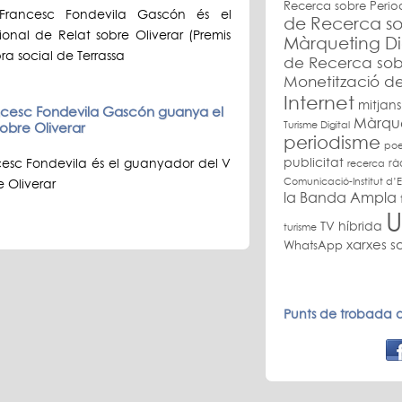
Recerca sobre Perio
 Francesc Fondevila Gascón és el
de Recerca so
onal de Relat sobre Oliverar (Premis
Màrqueting Di
ra social de Terrassa
de Recerca sob
Monetització de
Internet
mitjans
ancesc Fondevila Gascón guanya el
Màrquet
sobre Oliverar
Turisme Digital
periodisme
poe
publicitat
cesc Fondevila és el guanyador del V
rà
recerca
Comunicació-Institut d’E
 Oliverar
la Banda Ampla
U
TV híbrida
turisme
xarxes so
WhatsApp
Punts de trobada a