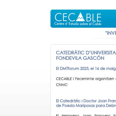
"INV
CATEDRÀTIC D’UNIVERSIT
FONDEVILA GASCÓN
El DMTforum 2023, el 16 de mai
CECABLE i Feceminte organitzen 
CNMC
El Catedràtic i Doctor Joan Fr
de Poesía Mariposas para Debr
El terrassenc Joan Francesc 