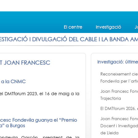
El centre
Investigació
J
ESTIGACIÓ I DIVULGACIÓ DEL CABLE I LA BANDA A
AT JOAN FRANCESC
Investigació: últim
Reconeixement cient
g a la CNMC
Fondevila per l’arti
Joan Francesc Fon
el DMTforum 2023, el 16 de maig a la
Trajectòria
El DMTforum 2026,
Joan Francesc Fon
ancesc Fondevila guanya el “Premio
a” a Burgos
Docent i Investigad
de Lleida
Fondevila Gascón, president de la