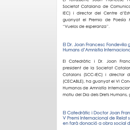
Societat Catalana de Comunicaci
IEC) i director del Centre d’E
guanyat el Premio de Poesía 
“Vuelos de esperanza”.
El Dr. Joan Francesc Fondevila g
Humans d’Amnistia Internaciona
El Catedràtic i Dr. Joan Fran
president de la Societat Catala
Catalans (SCC-IEC) i director 
(CECABLE), ha guanyat el VI Conc
Humanos de Amnistía Internaciona
motiu del Dia dels Drets Humans, 
El Catedràtic i Doctor Joan Fr
V Premi Internacional de Relat so
en farà donació a obra social d