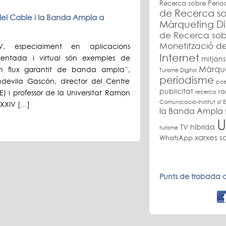
Recerca sobre Perio
de Recerca so
del Cable i la Banda Ampla a
Màrqueting Di
de Recerca sob
Monetització de
TV, especialment en aplicacions
Internet
ugmentada i virtual són exemples de
mitjans
Màrquet
n flux garantit de banda ampla”,
Turisme Digital
periodisme
ndevila Gascón, director del Centre
poe
publicitat
rà
) i professor de la Universitat Ramon
recerca
Comunicació-Institut d’E
 XXIV […]
la Banda Ampla
U
TV híbrida
turisme
xarxes so
WhatsApp
Punts de trobada a