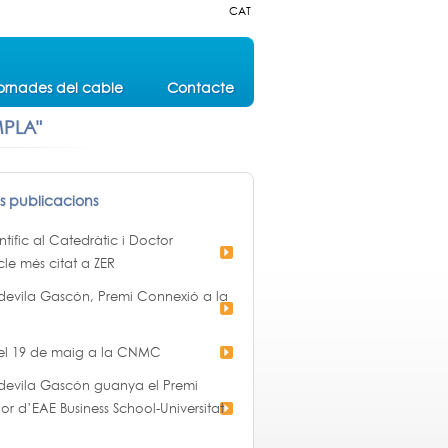
CAT
ornades del cable
Contacte
MPLA"
es publicacions
ífic al Catedràtic i Doctor
cle més citat a ZER
devila Gascón, Premi Connexió a la
 el 19 de maig a la CNMC
devila Gascón guanya el Premi
or d’EAE Business School-Universitat