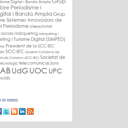
Grup
disme Digital i Banda Ampla
bre Periodisme i
gital i Banda Ampla
Grup
re Sistemes Innovadors de
l Periodisme
interactivitat
 socials
màrqueting
Màrqueting i
ing i Turisme Digital (SIMPED)
President de la SCC-IEC
sia
SCC-IEC
dio
Societat Catalana de
Societat de
studis Catalans (SCC-IEC)
telecomunicacions
tecnologia
AB
UdG
UOC
UPC
cials
 la xarxa