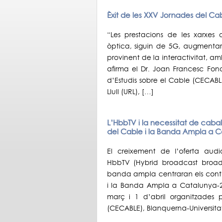
Èxit de les XXV Jornades del Ca
“Les prestacions de les xarxes 
òptica, siguin de 5G, augmenta
provinent de la interactivitat,
afirma el Dr. Joan Francesc Fon
d’Estudis sobre el Cable (CECABLE
Llull (URL), […]
L’HbbTV i la necessitat de cabal
del Cable i la Banda Ampla a C
El creixement de l’oferta audi
HbbTV (Hybrid broadcast broadb
banda ampla centraran els conti
i la Banda Ampla a Catalunya-2
març i 1 d’abril organitzades 
(CECABLE), Blanquerna-Universita