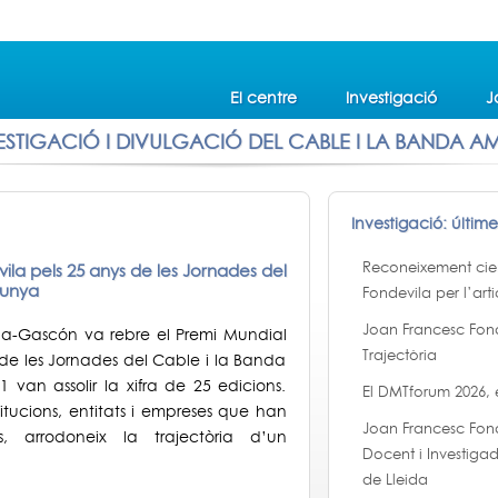
El centre
Investigació
J
ESTIGACIÓ I DIVULGACIÓ DEL CABLE I LA BANDA A
Investigació: últim
Reconeixement cient
ila pels 25 anys de les Jornades del
lunya
Fondevila per l’arti
Joan Francesc Fon
la-Gascón va rebre el Premi Mundial
Trajectòria
 de les Jornades del Cable i la Banda
van assolir la xifra de 25 edicions.
El DMTforum 2026,
itucions, entitats i empreses que han
Joan Francesc Fon
, arrodoneix la trajectòria d’un
Docent i Investigad
de Lleida