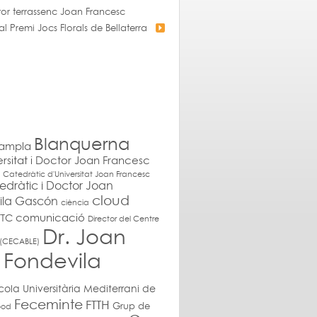
ptor terrassenc Joan Francesc
 Premi Jocs Florals de Bellaterra
Blanquerna
ampla
rsitat i Doctor Joan Francesc
Catedràtic d'Universitat Joan Francesc
edràtic i Doctor Joan
cloud
ila Gascón
ciència
comunicació
TC
Director del Centre
Dr. Joan
e (CECABLE)
 Fondevila
cola Universitària Mediterrani de
Feceminte
FTTH
Grup de
ood