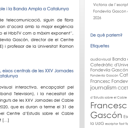
Victòria de l’escri
ble i la Banda Ampla a Catalunya
Fondevila Gascón al
2026
de telecomunicació, siguin de fibra
ran d’acord amb la major exigència
 amb el HbbTV com a màxim exponent”,
De què parlem?
devila Gascón, director de el Centre
Etiquetes
) i professor de la Universitat Ramon
Banda 
audiovisual
Catedràtic d'Unive
Fondevila Gascón
, eixos centrals de les XXV Jornades
Cat
atalunya
Fondevila Gascón
Francesc Fondev
journalism
ovisual interactiva, encapçalat pel
COET
and Television), i la necessitat de
d’Estudis sobre el Cabl
nguts de les XXV Jornades del Cable
Francesc
020, que es duran a terme el 31 de
Gascón
pel Centre d’Estudis sobre el Cable
Es
t […]
la UdG
escriptor
fast f