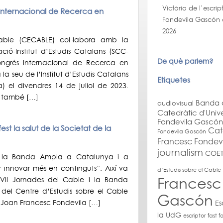
Victòria de l’escri
Internacional de Recerca en
Fondevila Gascón al
2026
Cable (CECABLE) col·labora amb la
ó-Institut d’Estudis Catalans (SCC-
De què parlem?
Congrés Internacional de Recerca en
a seu de l’Institut d’Estudis Catalans
Etiquetes
) el divendres 14 de juliol de 2023.
à també […]
Banda 
audiovisual
Catedràtic d'Unive
Fondevila Gascón
t la salut de la Societat de la
Cat
Fondevila Gascón
Francesc Fondev
journalism
COET
de la Banda Ampla a Catalunya i a
r innovar més en continguts”. Així va
d’Estudis sobre el Cabl
Francesc
XXVII Jornades del Cable i la Banda
del Centre d’Estudis sobre el Cable
Gascón
r Joan Francesc Fondevila […]
Es
la UdG
escriptor
fast f