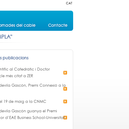
CAT
ornades del cable
Contacte
MPLA"
es publicacions
ífic al Catedràtic i Doctor
cle més citat a ZER
devila Gascón, Premi Connexió a la
 el 19 de maig a la CNMC
devila Gascón guanya el Premi
or d’EAE Business School-Universitat