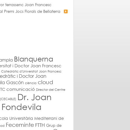
ptor terrassenc Joan Francesc
 Premi Jocs Florals de Bellaterra
Blanquerna
ampla
rsitat i Doctor Joan Francesc
Catedràtic d'Universitat Joan Francesc
edràtic i Doctor Joan
cloud
ila Gascón
ciència
comunicació
TC
Director del Centre
Dr. Joan
e (CECABLE)
 Fondevila
cola Universitària Mediterrani de
Feceminte
FTTH
Grup de
ood