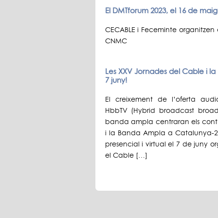
El DMTforum 2023, el 16 de mai
CECABLE i Feceminte organitzen 
CNMC
Les XXV Jornades del Cable i l
7 juny!
El creixement de l’oferta audi
HbbTV (Hybrid broadcast broadb
banda ampla centraran els conti
i la Banda Ampla a Catalunya-2
presencial i virtual el 7 de juny 
el Cable […]