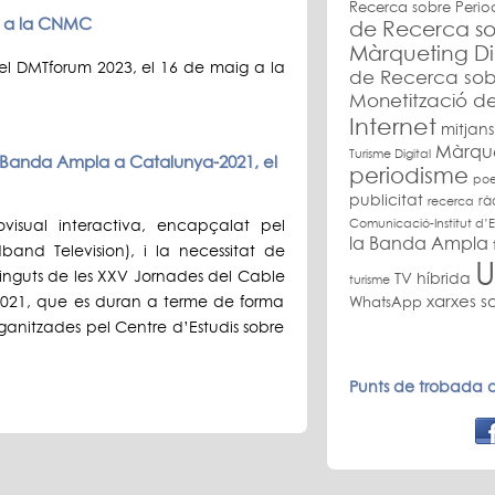
Recerca sobre Perio
g a la CNMC
de Recerca so
Màrqueting Di
el DMTforum 2023, el 16 de maig a la
de Recerca sob
Monetització de
Internet
mitjans
Màrquet
Turisme Digital
a Banda Ampla a Catalunya-2021, el
periodisme
poe
publicitat
rà
recerca
Comunicació-Institut d’E
ovisual interactiva, encapçalat pel
la Banda Ampla
and Television), i la necessitat de
U
nguts de les XXV Jornades del Cable
TV híbrida
turisme
xarxes so
021, que es duran a terme de forma
WhatsApp
organitzades pel Centre d’Estudis sobre
Punts de trobada a