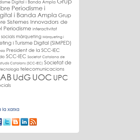
Grup
disme Digital i Banda Ampla
bre Periodisme i
gital i Banda Ampla
Grup
re Sistemes Innovadors de
l Periodisme
interactivitat
 socials
màrqueting
Màrqueting i
ing i Turisme Digital (SIMPED)
President de la SCC-IEC
sia
SCC-IEC
dio
Societat Catalana de
Societat de
studis Catalans (SCC-IEC)
telecomunicacions
tecnologia
AB
UdG
UOC
UPC
cials
 la xarxa