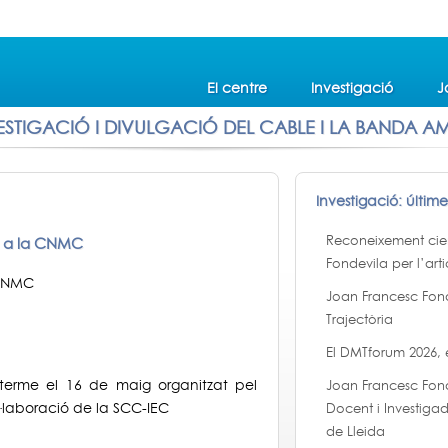
El centre
Investigació
J
ESTIGACIÓ I DIVULGACIÓ DEL CABLE I LA BANDA A
Investigació: últim
Reconeixement cient
g a la CNMC
Fondevila per l’arti
 CNMC
Joan Francesc Fon
Trajectòria
El DMTforum 2026,
terme el 16 de maig organitzat pel
Joan Francesc Fon
·laboració de la SCC-IEC
Docent i Investigad
de Lleida