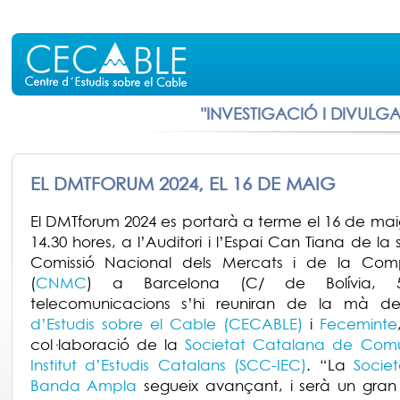
"INVESTIGACIÓ I DIVULG
EL DMTFORUM 2024, EL 16 DE MAIG
El DMTforum 2024 es portarà a terme el 16 de mai
14.30 hores, a l’Auditori i l’Espai Can Tiana de la
Comissió Nacional dels Mercats i de la Com
(
CNMC
) a Barcelona (C/ de Bolívia, 5
telecomunicacions s’hi reuniran de la mà d
d’Estudis sobre el Cable (CECABLE)
i
Feceminte
col·laboració de la
Societat Catalana de Comu
Institut d’Estudis Catalans (SCC-IEC)
. “La
Socie
Banda Ampla
segueix avançant, i serà un gra