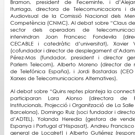
Bramon, president de Feceminte, i d’Alej
Iturriaga, directora de Telecomunicacions i d
Audiovisual de la Comissió Nacional dels Merc
Competència (CNMC). Al debat sobre “Claus de 
sector dels operadors de telecomunicaci
intervindran Joan Francesc Fondevila (dir
CECABLE i catedràtic d’universitat), Xavier V
(cofundador i director de desplegament d’Adamo
Pérez-Mas (fundador, president i director ge
Parlem Telecom), Alberto Moreno (director de 
de Telefónica España), i Jordi Bastardas (CEO
Xarxes de Telecomunicacions Alternatives).
Al debat sobre “Quins reptes planteja la connectiv
participaran Lara Alonso (directora de R
Institucionals, Projecció i Organització de La Sal
Barcelona), Domingo Ruiz (soci fundador i directo
d’ADTEL), Yolanda Heredia (gestora de vend
Espanya i Portugal d’Hispasat), Andreu Francisco 
general de Localret) i Alberto Gutiérrez (respo