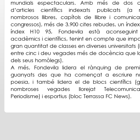
mundials espectaculars. Amb més de dos c
d’articles científics indexats publicats (
nombrosos llibres, capítols de llibre i comunic
congressos), més de 3.900 cites rebudes, un índex 
índex H10 95, Fondevila està aconseguint
acadèmics i científics, tenint en compte que impa
gran quantitat de classes en diverses universitats 
entre cinc i deu vegades més de docència que l
dels seus homòlegs).
A més, Fondevila lidera el rànquing de premis 
guanyats des que ha començat a escriure nar
poesia, i també lidera el de blocs científics (g
nombroses vegades llorejat Telecomunica
Periodisme) i esportius (bloc Terrassa FC News).