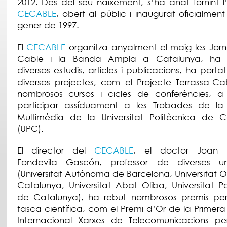
2012. Des del seu naixement, s’ha anat fornint l’
CECABLE
, obert al públic i inaugurat oficialment
gener de 1997.
El
CECABLE
organitza anyalment el maig les Jor
Cable i la Banda Ampla a Catalunya, ha 
diversos estudis, articles i publicacions, ha port
diversos projectes, com el Projecte Terrassa-Ca
nombrosos cursos i cicles de conferències, 
participar assíduament a les Trobades de la I
Multimèdia de la Universitat Politècnica de C
(UPC).
El director del
CECABLE
, el doctor Joan 
Fondevila Gascón, professor de diverses univ
(Universitat Autònoma de Barcelona, Universitat 
Catalunya, Universitat Abat Oliba, Universitat Po
de Catalunya), ha rebut nombrosos premis per
tasca científica, com el Premi d’Or de la Primer
Internacional Xarxes de Telecomunicacions pe