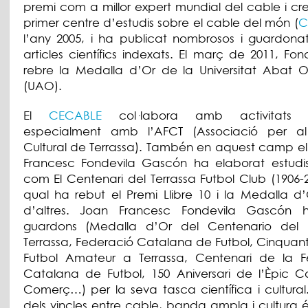
premi com a millor expert mundial del cable i cr
primer centre d’estudis sobre el cable del món (
C
l’any 2005, i ha publicat nombrosos i guardonats 
articles científics indexats. El març de 2011, Fon
rebre la Medalla d’Or de la Universitat Abat 
(UAO).
El
CECABLE
col·labora amb activitats cu
especialment amb l’AFCT (Associació per a
Cultural de Terrassa). Tambén en aquest camp el
Francesc Fondevila Gascón ha elaborat estudis i
com El Centenari del Terrassa Futbol Club (1906-2
qual ha rebut el Premi Llibre 10 i la Medalla d’
d’altres. Joan Francesc Fondevila Gascón 
guardons (Medalla d’Or del Centenario del 
Terrassa, Federació Catalana de Futbol, Cinquant
Futbol Amateur a Terrassa, Centenari de la F
Catalana de Futbol, 150 Aniversari de l’Èpic C
Comerç…) per la seva tasca científica i cultural. 
dels vincles entre cable, banda ampla i cultura é