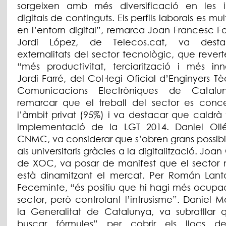
sorgeixen amb més diversificació en les in
digitals de continguts. Els perfils laborals es mu
en l’entorn digital”, remarca Joan Francesc F
Jordi López, de Telecos.cat, va desta
externalitats del sector tecnològic, que rever
“més productivitat, terciarització i més inn
Jordi Farré, del Col·legi Oficial d’Enginyers T
Comunicacions Electròniques de Catalu
remarcar que el treball del sector es conc
l’àmbit privat (95%) i va destacar que caldrà v
implementació de la LGT 2014. Daniel Oll
CNMC, va considerar que s’obren grans possibil
als universitaris gràcies a la digitalització. Joa
de XOC, va posar de manifest que el sector 
està dinamitzant el mercat. Per Román Lant
Feceminte, “és positiu que hi hagi més ocupac
sector, però controlant l’intrusisme”. Daniel 
la Generalitat de Catalunya, va subratllar 
buscar fórmules” per cobrir els llocs de