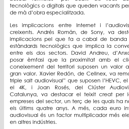
tecnològics o digitals que queden vacants p
de mà d’obra especialitzada.
Les implicacions entre Internet i l’audiovi
creixents. Andrés Román, de Sony, va dest
implicacions pel que fa a cabal de banda
estàndards tecnològics que implica la conv
entre els dos sectors. David Andreu, d’Anx
posar èmfasi que la proximitat amb el cli
coneixement del territori suposen un valor a
gran valor. Xavier Redón, de Cellnex, va rema
triple salt audiovisual” que suposen l’HEVC, el
el 4K, i Joan Rosés, del Clúster Audiov
Catalunya, va destacar el teixit creat per l
empreses del sector, un terç de les quals ha 
els últims quatre anys. A més, cada euro inv
audiovisual és un factor multiplicador més el
en altres indústries.