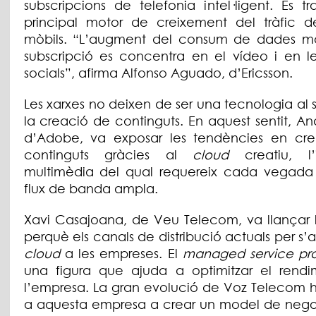
subscripcions de telefonia intel·ligent. Es t
principal motor de creixement del tràfic 
mòbils. “L’augment del consum de dades mò
subscripció es concentra en el vídeo i en le
socials”, afirma Alfonso Aguado, d’Ericsson.
Les xarxes no deixen de ser una tecnologia al 
la creació de continguts. En aquest sentit, An
d’Adobe, va exposar les tendències en cr
continguts gràcies al
cloud
creatiu, l’
multimèdia del qual requereix cada vegad
flux de banda ampla.
Xavi Casajoana, de Veu Telecom, va llançar l
perquè els canals de distribució actuals per s’a
cloud
a les empreses. El
managed service pro
una figura que ajuda a optimitzar el rend
l’empresa. La gran evolució de Voz Telecom h
a aquesta empresa a crear un model de nego