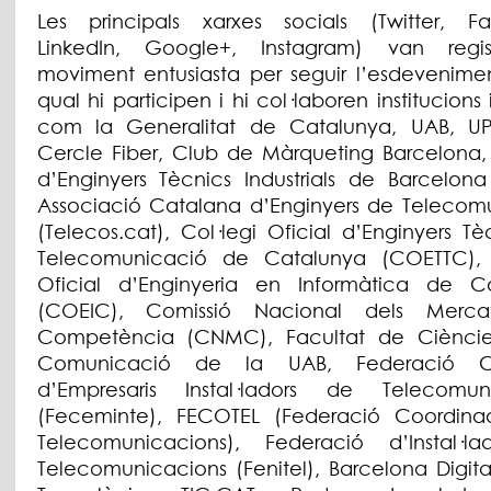
Les principals xarxes socials (Twitter, F
LinkedIn, Google+, Instagram) van regis
moviment entusiasta per seguir l’esdevenimen
qual hi participen i hi col·laboren institucions i
com la Generalitat de Catalunya, UAB, U
Cercle Fiber, Club de Màrqueting Barcelona, 
d’Enginyers Tècnics Industrials de Barcelona 
Associació Catalana d’Enginyers de Telecom
(Telecos.cat), Col·legi Oficial d’Enginyers T
Telecomunicació de Catalunya (COETTC), 
Oficial d’Enginyeria en Informàtica de C
(COEIC), Comissió Nacional dels Merca
Competència (CNMC), Facultat de Cièncie
Comunicació de la UAB, Federació C
d’Empresaris Instal·ladors de Telecomun
(Feceminte), FECOTEL (Federació Coordin
Telecomunicacions), Federació d’Instal·l
Telecomunicacions (Fenitel), Barcelona Digita