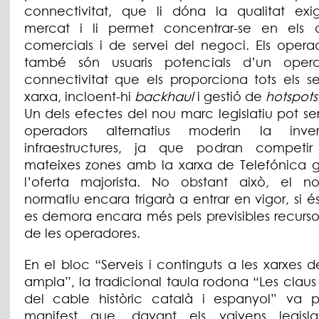
connectivitat, que li dóna la qualitat exi
mercat i li permet concentrar-se en els 
comercials i de servei del negoci. Els operad
també són usuaris potencials d’un oper
connectivitat que els proporciona tots els se
xarxa, incloent-hi
backhaul
i gestió de
hotspots
Un dels efectes del nou marc legislatiu pot se
operadors alternatius moderin la inve
infraestructures, ja que podran competi
mateixes zones amb la xarxa de Telefónica g
l’oferta majorista. No obstant això, el 
normatiu encara trigarà a entrar en vigor, si 
es demora encara més pels previsibles recursos
de les operadores.
En el bloc “Serveis i continguts a les xarxes
ampla”, la tradicional taula rodona “Les claus 
del cable històric català i espanyol” va 
manifest que, davant els vaivens legislat