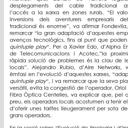
desplegaments del cable tradicional as
l’accés a la xarxa en zones rurals. “El valo
inversions dels aventurers empresaris d
tradicional és enorme”, va afirmar Fondevila
remarcar “la gran adaptació d’aquestes empr
avenços tecnològics, fins al punt que poden o
quintuple play
“. Per a Xavier Edo, d’Alpha En
de Telecomunicacions i Acotec,”la proximi
ràpida solució de problemes és la clau de le
locals”. Alejandro Rubio, d’Aire Networks, 
èmfasi en l’evolució d’aquestes xarxes, “adap
quintuple play
“, i va remarcar que la seva pl
versàtil, evita la congestió de l’operador. Oriol
Fibra Òptica Centelles, va explicar que, pel 
preu, els operadors locals acostumen a tenir el
d’oferir unes tarifes lleugerament per sota de
grans operadors.
En la sessió sobre “Evolució de tipologia i d’ins