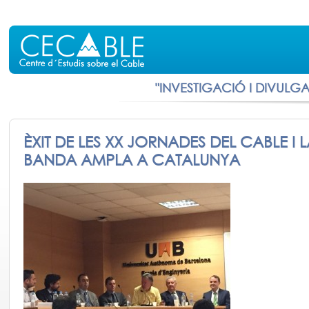
"INVESTIGACIÓ I DIVULG
ÈXIT DE LES XX JORNADES DEL CABLE I 
BANDA AMPLA A CATALUNYA