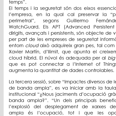
temps”.
El temps i la seguretat són dos eixos essenci
l’empresa, en la qual cal preservar la “p
perimetral”, segons Guillermo Fernán
WatchGuard. Els APT (Advanced Persistent 
dirigits, avançats i persistents, són objecte de v
per part de les empreses de seguretat informà
entorn
cloud
això adquireix gran pes, tal com
Xavier Martín, d’Ilimit, que apunta el creixe
cloud híbrid. El núvol és adequada per al
big
que es pot connectar a l’Internet of Things
augmenta la quantitat de dades controlables.
La tercera sessió, sobre “Impactes diversos de l
de banda ampla”, es va iniciar amb la taul
institucional “¿Nous jaciments d’ocupació grà
banda ampla?”. “Un dels principals benefic
l’explosió del desplegament de xarxes d
ampla és l’ocupació, tot i que les opor