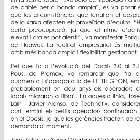
de cable per a banda ampla”, es va posar e
que les circumstàncies que tenallen el desp
de la xarxa afecten els proveïdors d’equips. “
certa preocupació, ja que el ritme d’activ
elevat i ara es pot alentir”, va manifestar Enriq
de Huawei. La realitat empresarial és multidi
amb més banda ampla i flexibilitat gestionant.
Pel que fa a l’evolució del Docsis 3.0 al 3.1
Pous, de Promax, va remarcar que “la ca
augmenta i s’apropa a la de l’FTTH GPON, en
probablement en deu anys els operadors 
locals migraran a fibra”. En aquesta línia, Jo
Lain i Javier Alonso, de Technetix, consider
curt termini els petits operadors continuaran
en el Docsis, ja que les gerències tracten de re
demanda al moment.
Jordi Soler, de Xarxa Oberta de Catalunya, va 