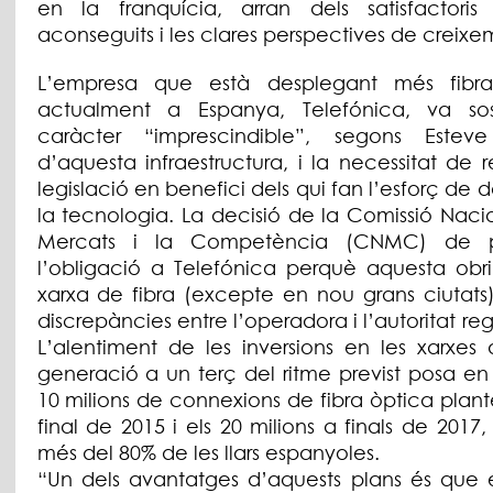
en la franquícia, arran dels satisfactoris r
aconseguits i les clares perspectives de creixe
L’empresa que està desplegant més fibra
actualment a Espanya, Telefónica, va sos
caràcter “imprescindible”, segons Estev
d’aquesta infraestructura, i la necessitat de r
legislació en benefici dels qui fan l’esforç de 
la tecnologia. La decisió de la Comissió Naci
Mercats i la Competència (CNMC) de p
l’obligació a Telefónica perquè aquesta obri
xarxa de fibra (excepte en nou grans ciutats
discrepàncies entre l’operadora i l’autoritat re
L’alentiment de les inversions en les xarxes
generació a un terç del ritme previst posa en p
10 milions de connexions de fibra òptica plan
final de 2015 i els 20 milions a finals de 2017, 
més del 80% de les llars espanyoles.
“Un dels avantatges d’aquests plans és que