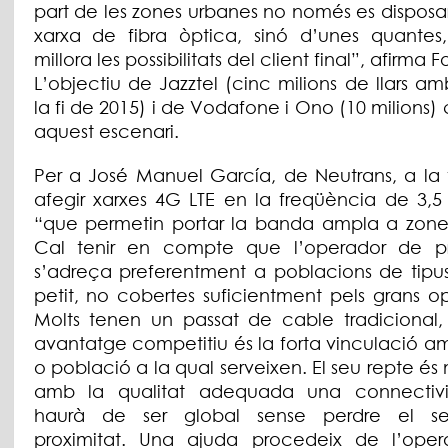
part de les zones urbanes no només es disposa
xarxa de fibra òptica, sinó d’unes quantes
millora les possibilitats del client final”, afirma 
L’objectiu de Jazztel (cinc milions de llars am
la fi de 2015) i de Vodafone i Ono (10 milions)
aquest escenari.
Per a José Manuel García, de Neutrans, a la f
afegir xarxes 4G LTE en la freqüència de 3,5 
“que permetin portar la banda ampla a zones 
Cal tenir en compte que l’operador de pr
s’adreça preferentment a poblacions de tipus
petit, no cobertes suficientment pels grans o
Molts tenen un passat de cable tradicional, 
avantatge competitiu és la forta vinculació a
o població a la qual serveixen. El seu repte és
amb la qualitat adequada una connectivi
haurà de ser global sense perdre el se
proximitat. Una ajuda procedeix de l’ope