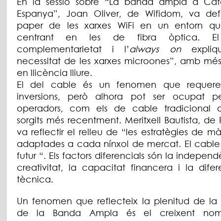
En la sessió sobre “La banda ampla a Cat
Espanya”, Joan Oliver, de Wifidom, va def
paper de les xarxes WiFi en un entorn qu
centrant en les de fibra òptica. El
complementarietat i l’
always on
expli
necessitat de les xarxes microones”, amb més 
en llicència lliure.
El del cable és un fenomen que requerei
inversions, però alhora pot ser ocupat pe
operadors, com els de cable tradicional 
sorgits més recentment. Meritxell Bautista, de 
va reflectir el relleu de “les estratègies de m
adaptades a cada nínxol de mercat. El cable 
futur “. Els factors diferencials són la independ
creativitat, la capacitat financera i la dife
tècnica.
Un fenomen que reflecteix la plenitud de la 
de la Banda Ampla és el creixent no