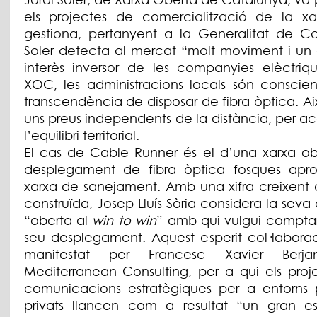
els projectes de comercialització de la x
gestiona, pertanyent a la Generalitat de Ca
Soler detecta al mercat “molt moviment i un 
interès inversor de les companyies elèctriqu
XOC, les administracions locals són conscien
transcendència de disposar de fibra òptica. A
uns preus independents de la distància, per a
l’equilibri territorial.
El cas de Cable Runner és el d’una xarxa obe
desplegament de fibra òptica fosques aprof
xarxa de sanejament. Amb una xifra creixent 
construïda, Josep Lluís Sòria considera la sev
“oberta al
win to win
” amb qui vulgui compta
seu desplegament. Aquest esperit col·laborad
manifestat per Francesc Xavier Berj
Mediterranean Consulting, per a qui els proj
comunicacions estratègiques per a entorns p
privats llancen com a resultat “un gran es