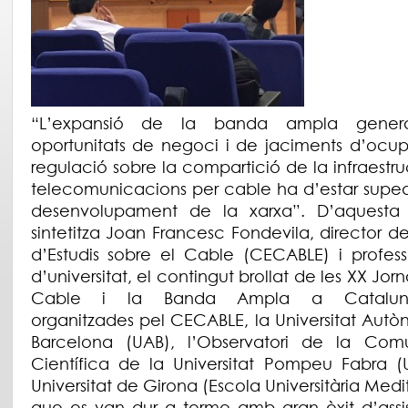
“L’expansió de la banda ampla gener
oportunitats de negoci i de jaciments d’ocup
regulació sobre la compartició de la infraestr
telecomunicacions per cable ha d’estar suped
desenvolupament de la xarxa”. D’aquesta
sintetitza Joan Francesc Fondevila, director d
d’Estudis sobre el Cable (CECABLE) i professo
d’universitat, el contingut brollat ​​de les XX Jo
Cable i la Banda Ampla a Cataluny
organitzades pel CECABLE, la Universitat Aut
Barcelona (UAB), l’Observatori de la Com
Científica de la Universitat Pompeu Fabra (U
Universitat de Girona (Escola Universitària Medite
que es van dur a terme amb gran èxit d’assis