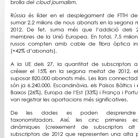
brolla del
cloud journalism
.
Rússia és líder en el desplegament de FTTH de
sumar 2,2 milions de nous abonats en la segona 
2012. De fet, suma més que l’addició dels 2
membres de la Unió Europea. En total, 7,5 milions
russos compten amb cable de fibra òptica inst
(+42% d’abonats).
A la UE dels 27, la quantitat de subscriptors 
créixer el 15% en la segona meitat de 2012, e
suposar 820.000 abonats més. Les llars connectad
són ja 6.240.000. Escandinàvia, els Països Bàltics i 
Baixos (26%), Europa de l’Est (33%) i França i Port
van registrar les aportacions més significatives.
De les dades es poden desprendre 
taxonomitzadors. Així, les cinc primeres e
dinàmiques (creixement de subscriptors al
subscriptors de 2012 que representen una alta 