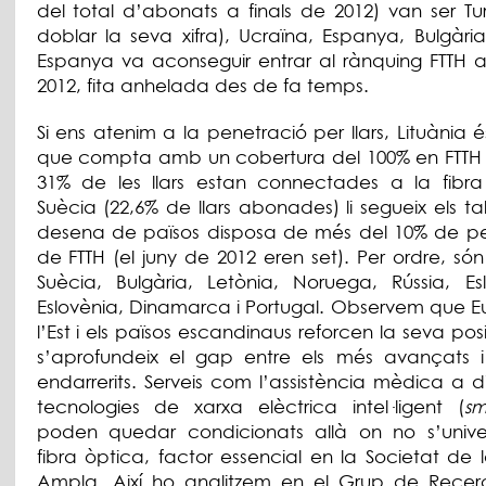
del total d’abonats a finals de 2012) van ser Tu
doblar la seva xifra), Ucraïna, Espanya, Bulgària 
Espanya va aconseguir entrar al rànquing FTTH a
2012, fita anhelada des de fa temps.
Si ens atenim a la penetració per llars, Lituània és
que compta amb un cobertura del 100% en FTTH 
31% de les llars estan connectades a la fibra
Suècia (22,6% de llars abonades) li segueix els ta
desena de països disposa de més del 10% de pe
de FTTH (el juny de 2012 eren set). Per ordre, són
Suècia, Bulgària, Letònia, Noruega, Rússia, Es
Eslovènia, Dinamarca i Portugal. Observem que 
l’Est i els països escandinaus reforcen la seva pos
s’aprofundeix el gap entre els més avançats i
endarrerits. Serveis com l’assistència mèdica a di
tecnologies de xarxa elèctrica intel·ligent (
sm
poden quedar condicionats allà on no s’univers
fibra òptica, factor essencial en la Societat de
Ampla. Així ho analitzem en el Grup de Recer