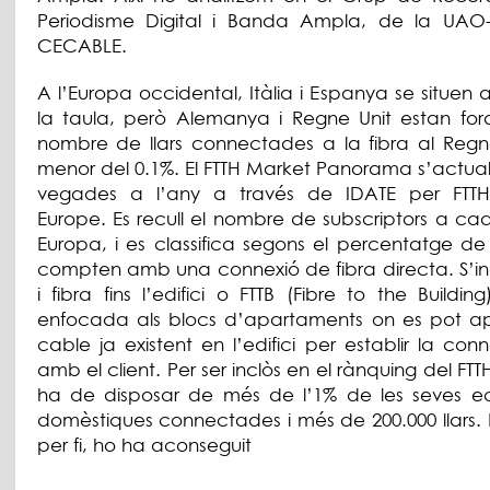
Periodisme Digital i Banda Ampla, de la UAO-
CECABLE.
A l’Europa occidental, Itàlia i Espanya se situen a
la taula, però Alemanya i Regne Unit estan fora.
nombre de llars connectades a la fibra al Regn
menor del 0.1%. El FTTH Market Panorama s’actual
vegades a l’any a través de IDATE per FTTH
Europe. Es recull el nombre de subscriptors a ca
Europa, i es classifica segons el percentatge de 
compten amb una connexió de fibra directa. S’in
i fibra fins l’edifici o FTTB (Fibre to the Building
enfocada als blocs d’apartaments on es pot apr
cable ja existent en l’edifici per establir la conn
amb el client. Per ser inclòs en el rànquing del FTT
ha de disposar de més de l’1% de les seves e
domèstiques connectades i més de 200.000 llars.
per fi, ho ha aconseguit