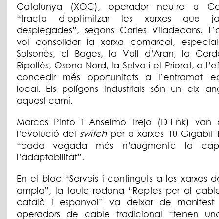
Catalunya (XOC), operador neutre a Cat
“tracta d’optimitzar les xarxes que j
desplegades”, segons Carles Viladecans. L’
vol consolidar la xarxa comarcal, especia
Solsonès, el Bages, la Vall d’Aran, la Cerd
Ripollès, Osona Nord, la Selva i el Priorat, a l’
concedir més oportunitats a l’entramat 
local. Els polígons industrials són un eix an
aquest camí.
Marcos Pinto i Anselmo Trejo (D-Link) van 
l’evolució del
switch
per a xarxes 10 Gigabit E
“cada vegada més n’augmenta la capa
l’adaptabilitat”.
En el bloc “Serveis i continguts a les xarxes
ampla”, la taula rodona “Reptes per al cable 
català i espanyol” va deixar de manifest
operadors de cable tradicional “tenen un