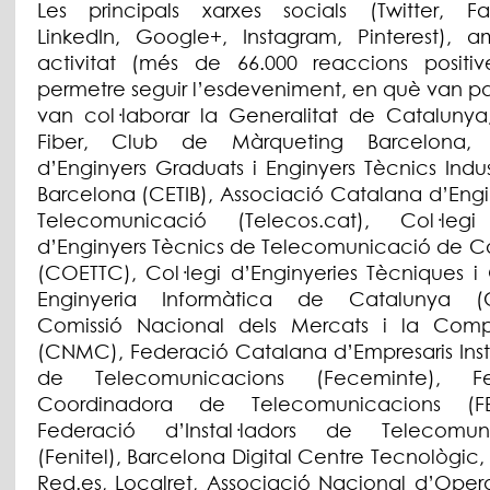
Les principals xarxes socials (Twitter, F
LinkedIn, Google+, Instagram, Pinterest), 
activitat (més de 66.000 reaccions positiv
permetre seguir l’esdeveniment, en què van par
van col·laborar la Generalitat de Catalunya
Fiber, Club de Màrqueting Barcelona, ​​
d’Enginyers Graduats i Enginyers Tècnics Indus
Barcelona (CETIB), Associació Catalana d’Engi
Telecomunicació (Telecos.cat), Col·legi
d’Enginyers Tècnics de Telecomunicació de C
(COETTC), Col·legi d’Enginyeries Tècniques i
Enginyeria Informàtica de Catalunya (C
Comissió Nacional dels Mercats i la Com
(CNMC), Federació Catalana d’Empresaris Insta
de Telecomunicacions (Feceminte), Fe
Coordinadora de Telecomunicacions (FE
Federació d’Instal·ladors de Telecomuni
(Fenitel), Barcelona Digital Centre Tecnològic,
Red.es, Localret, Associació Nacional d’Oper