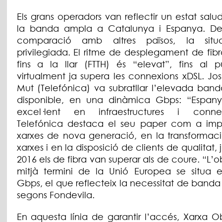
Els grans operadors van reflectir un estat sal
la banda ampla a Catalunya i Espanya. De
comparació amb altres països, la situ
privilegiada. El ritme de desplegament de fib
fins a la llar (FTTH) és “elevat”, fins al 
virtualment ja supera les connexions xDSL. Jo
Mut (Telefónica) va subratllar l’elevada ban
disponible, en una dinàmica Gbps: “Espan
excel·lent en infraestructures i connect
Telefónica destaca el seu paper com a imp
xarxes de nova generació, en la transformaci
xarxes i en la disposició de clients de qualitat, 
2016 els de fibra van superar als de coure. “L’o
mitjà termini de la Unió Europea se situa e
Gbps, el que reflecteix la necessitat de band
segons Fondevila.
En aquesta línia de garantir l’accés, Xarxa O