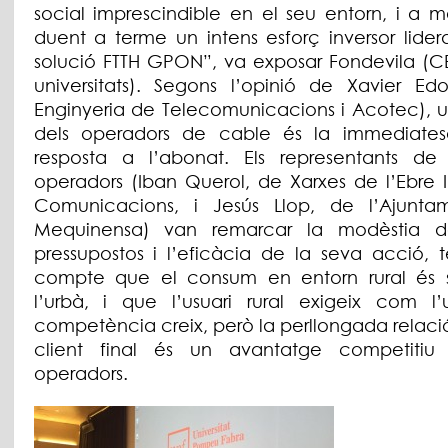
social imprescindible en el seu entorn, i a m
duent a terme un intens esforç inversor lider
solució FTTH GPON”, va exposar Fondevila (C
universitats). Segons l’opinió de Xavier Ed
Enginyeria de Telecomunicacions i Acotec), u
dels operadors de cable és la immediate
resposta a l’abonat. Els representants de 
operadors (Iban Querol, de Xarxes de l’Ebre I
Comunicacions, i Jesús Llop, de l’Ajunt
Mequinensa) van remarcar la modèstia de
pressupostos i l’eficàcia de la seva acció, t
compte que el consum en entorn rural és s
l’urbà, i que l’usuari rural exigeix ​​com l’
competència creix, però la perllongada relaci
client final és un avantatge competitiu
operadors.