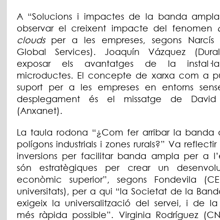
A “Solucions i impactes de la banda ampla
observar el creixent impacte del fenomen
clouds
per a les empreses, segons Narcís 
Global Services). Joaquín Vázquez (Dura
exposar els avantatges de la instal·l
microductes. El concepte de xarxa com a p
suport per a les empreses en entorns sen
desplegament és el missatge de David
(Anxanet).
La taula rodona “¿Com fer arribar la banda
polígons industrials i zones rurals?” Va reflectir
inversions per facilitar banda ampla per a l
són estratègiques per crear un desenvol
econòmic superior”, segons Fondevila (C
universitats), per a qui “la Societat de la Ba
exigeix ​​la universalització del servei, i de 
més ràpida possible”. Virginia Rodríguez (