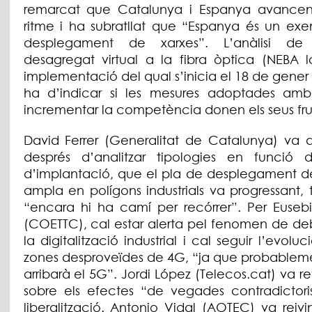
remarcat que Catalunya i Espanya avance
ritme i ha subratllat que “Espanya és un ex
desplegament de xarxes”. L’anàlisi de 
desagregat virtual a la fibra òptica (NEBA lo
implementació del qual s’inicia el 18 de gener
ha d’indicar si les mesures adoptades amb
incrementar la competència donen els seus frui
David Ferrer (Generalitat de Catalunya) va d
després d’analitzar tipologies en funció 
d’implantació, que el pla de desplegament 
ampla en polígons industrials va progressant, 
“encara hi ha camí per recórrer”. Per Euse
(COETTC), cal estar alerta pel fenomen de deb
la digitalització industrial i cal seguir l’evoluc
zones desproveïdes de 4G, “ja que probableme
arribarà el 5G”. Jordi López (Telecos.cat) va re
sobre els efectes “de vegades contradictori
liberalització. Antonio Vidal (AOTEC) va reivi